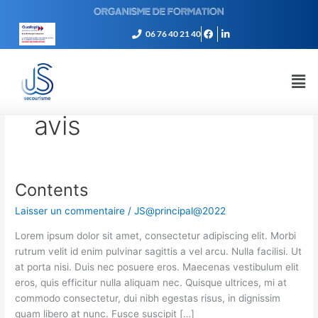
Aller
ORGANISME DE FORMATION
au
06 76 40 21 40
contenu
avis
Contents
Contents
Laisser un commentaire
/
JS@principal@2022
Lorem ipsum dolor sit amet, consectetur adipiscing elit. Morbi
rutrum velit id enim pulvinar sagittis a vel arcu. Nulla facilisi. Ut
at porta nisi. Duis nec posuere eros. Maecenas vestibulum elit
eros, quis efficitur nulla aliquam nec. Quisque ultrices, mi at
commodo consectetur, dui nibh egestas risus, in dignissim
quam libero at nunc. Fusce suscipit […]